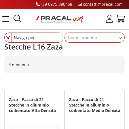
+39 0975 390458
contatti@pracal.com
Cerca
C
Naviga per
Stecche L16 Zaza
4
elementi
Zaza - Pacco di 21
Zaza - Pacco di 21
Stecche in alluminio
Stecche in alluminio
coibentato Alta Densità
coibentato Media Densità