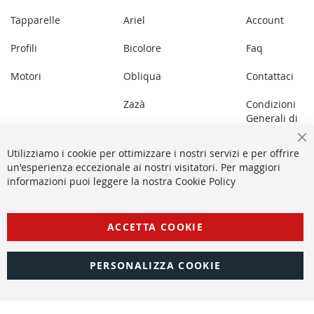
Tapparelle
Ariel
Account
Profili
Bicolore
Faq
Motori
Obliqua
Contattaci
Zazà
Condizioni
Generali di
Lupin
Vendita
Ch
Utilizziamo i cookie per ottimizzare i nostri servizi e per offrire
Panoramica
un'esperienza eccezionale ai nostri visitatori. Per maggiori
informazioni puoi leggere la nostra Cookie Policy
Aléa
ACCETTA COOKIE
2025 Copyright © All rights reserved - Pracal P.IVA: 05128780656 -
Privacy Policy
-
Cookie Policy
PERSONALIZZA COOKIE