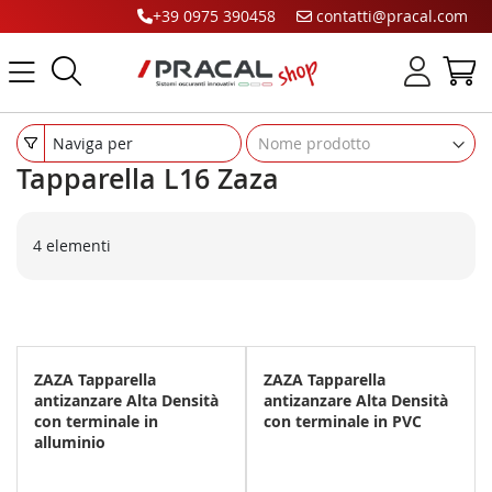
+39 0975 390458
contatti@pracal.com
Cerca
C
Naviga per
Tapparella L16 Zaza
4
elementi
ZAZA Tapparella
ZAZA Tapparella
antizanzare Alta Densità
antizanzare Alta Densità
con terminale in
con terminale in PVC
alluminio