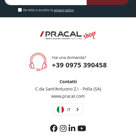
nostra
Newsletter:
Ho letto e accetto la
privacy policy
Hai una domanda?
+39 0975 390458
Contatti
C.da Sant'Antuono Z.I - Polla (SA)
www.pracal.com
IT