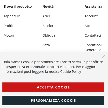
Trova il prodotto
Novità
Assistenza
Tapparelle
Ariel
Account
Profili
Bicolore
Faq
Motori
Obliqua
Contattaci
Zazà
Condizioni
Generali di
Lupin
Vendita
Ch
Utilizziamo i cookie per ottimizzare i nostri servizi e per offrire
Panoramica
un'esperienza eccezionale ai nostri visitatori. Per maggiori
informazioni puoi leggere la nostra Cookie Policy
Aléa
ACCETTA COOKIE
2025 Copyright © All rights reserved - Pracal P.IVA: 05128780656 -
Privacy Policy
-
Cookie Policy
PERSONALIZZA COOKIE