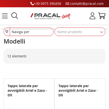
+39 0975 390458
contatti@pracal.com
Cerca
C
Naviga per
Modelli
12
elementi
Tappo laterale per
Tappo laterale per
avvolgibili Ariel e Zaza -
avvolgibili Ariel e Zaza -
DX
DX