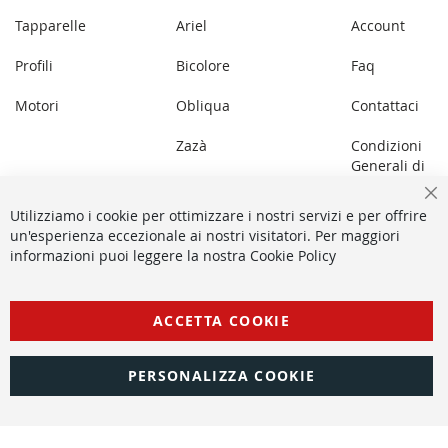
Tapparelle
Ariel
Account
Profili
Bicolore
Faq
Motori
Obliqua
Contattaci
Zazà
Condizioni
Generali di
Lupin
Vendita
Ch
Utilizziamo i cookie per ottimizzare i nostri servizi e per offrire
Panoramica
un'esperienza eccezionale ai nostri visitatori. Per maggiori
informazioni puoi leggere la nostra Cookie Policy
Aléa
ACCETTA COOKIE
2025 Copyright © All rights reserved - Pracal P.IVA: 05128780656 -
Privacy Policy
-
Cookie Policy
PERSONALIZZA COOKIE